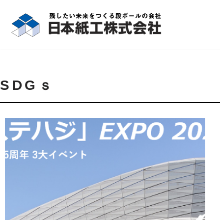
コ
ン
テ
ン
ツ
SDGｓ
へ
ス
キ
ッ
プ