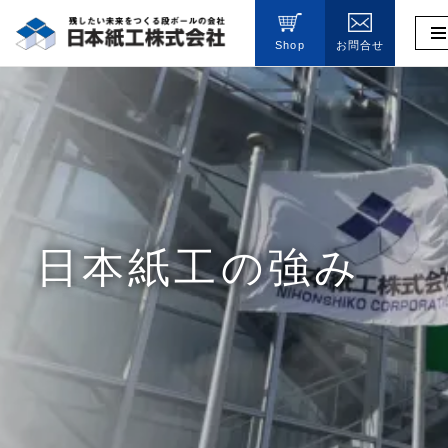
Shop
お問合せ
コ
ン
テ
ン
ツ
へ
ス
キ
ッ
日本紙工の強み
プ