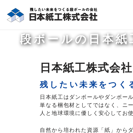
コ
1949年創業
ン
テ
段ボールの日本紙
ン
ツ
へ
ス
日本紙工株式会
キ
ッ
プ
残したい未来をつく
日本紙工はダンボールやダンボー
単なる梱包材としてではなく、ニ
人と地球環境に優しく安心してお
自然から培われた資源「紙」から