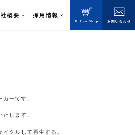
会社概要
採用情報
あべの★こども博覧会に出展します
Online
Shop
お問
い
合
わ
せ
2026年7月28日
ーカーです。
いたします。
サイクルして再生する。