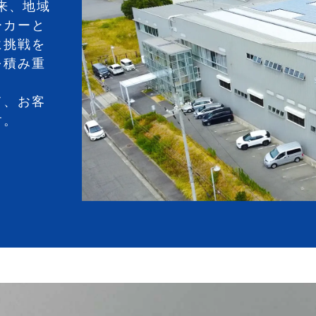
以来、地域
ーカーと
に挑戦を
を積み重
て、お客
す。