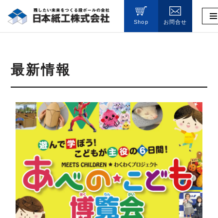
Shop
お問合せ
コ
ン
テ
ン
最新情報
ツ
へ
ス
キ
ッ
プ