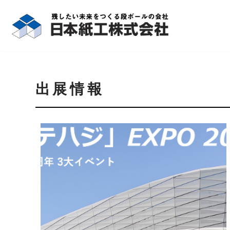
コ
ン
テ
ン
ツ
出展情報
へ
ス
キ
ッ
プ