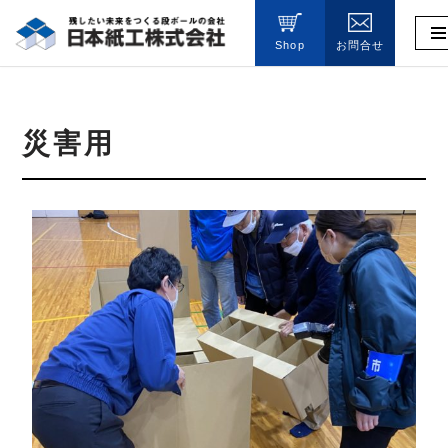
Shop
お問合せ
コ
ン
テ
ン
災害用
ツ
へ
ス
キ
ッ
プ