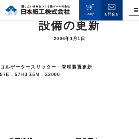
Shop
お問合せ
コ
設備の更新
ン
テ
ン
2006年1月1日
ツ
へ
ス
コルゲータースリッター・管理装置更新
キ
57E→57H3 Σ5M→Σ2000
ッ
プ