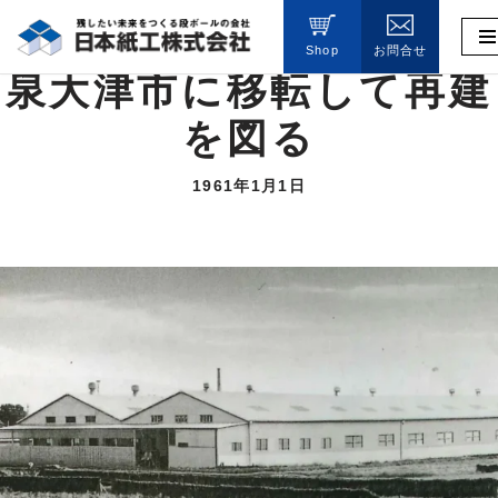
Shop
お問合せ
コ
泉大津市に移転して再建
ン
テ
を図る
ン
ツ
1961年1月1日
へ
ス
キ
ッ
プ