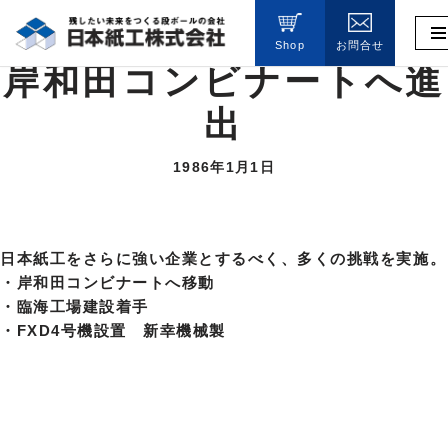
Shop
お問合せ
コ
岸和田コンビナートへ進
ン
テ
出
ン
ツ
1986年1月1日
へ
ス
キ
ッ
日本紙工をさらに強い企業とするべく、多くの挑戦を実施。
プ
・岸和田コンビナートへ移動
・臨海工場建設着手
・FXD4号機設置 新幸機械製