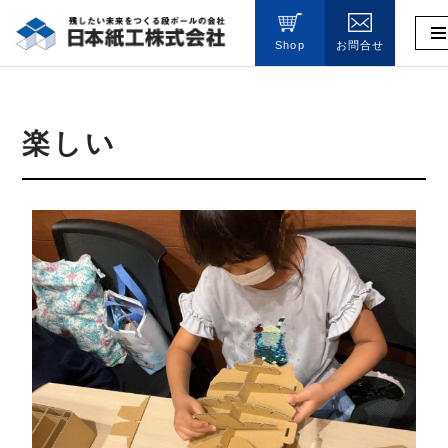
Shop
お問合せ
コ
ン
テ
ン
楽しい
ツ
へ
ス
キ
ッ
プ