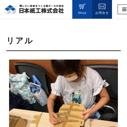
Shop
お問合せ
コ
ン
テ
ン
リアル
ツ
へ
ス
キ
ッ
プ