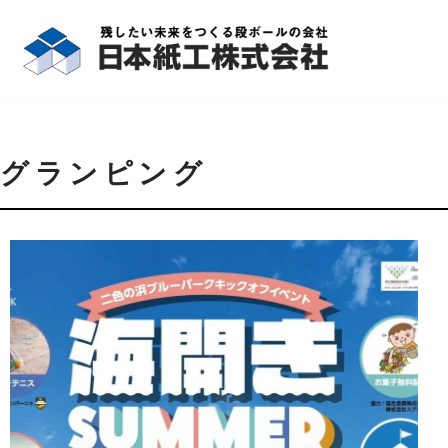
コ
ン
テ
ン
ツ
グランピング
へ
ス
キ
ッ
プ