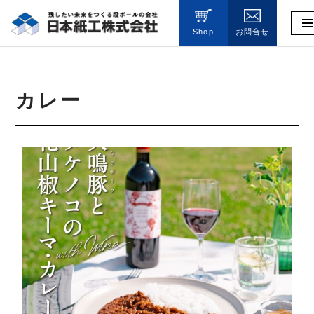
Shop
お問合せ
コ
ン
テ
ン
カレー
ツ
へ
ス
キ
ッ
プ